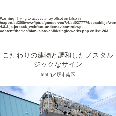
Warning
: Trying to access array offset on false in
/export/sd208/www/jp/r/e/gmoserver/7/6/sd0377776/cosabii.jp/wor
4.8.3-ja-jetpack_webfont-undernavicontrol/wp-
content/themes/blankslate-child/single-works.php
on line
203
こだわりの建物と調和したノスタル
ジックなサイン
feel.g／堺市南区