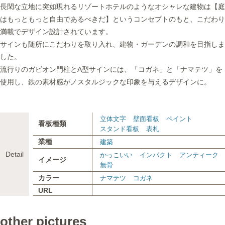
長閑な立地に突如現れるリゾートホテルのようなオシャレな建物は【庭
はもっともっと自由であるべきだ】というコンセプトのもと、こだわり
満載でデザイン設計されています。
サインも随所にこだわりを取り入れ、建物・ガーデンの調和を目指しま
した。
流行りのガビオン門柱とA型サインには、「コガネ」と「ナマテツ」を
使用し、鉄の素材感がノスタルジックな印象を与えるデザインに。
立体文字
壁面看板
ペイント
看板種類
スタンド看板
表札
業種
建築
Detail
かっこいい
インパクト
アンティーク
イメージ
無骨
カラー
ナマテツ
コガネ
URL
other pictures