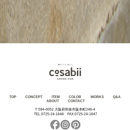
TOP
CONCEPT
ITEM
COLOR
WORKS
Q&A
ABOUT
CONTACT
〒594-0052 大阪府和泉市阪本町246-4
TEL.0725-24-1646
FAX.0725-24-1647